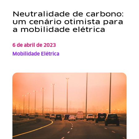
Neutralidade de carbono:
um cenário otimista para
a mobilidade elétrica
Você provavelmente está por dentro das constantes
6 de abril de 2023
Mobilidade Elétrica