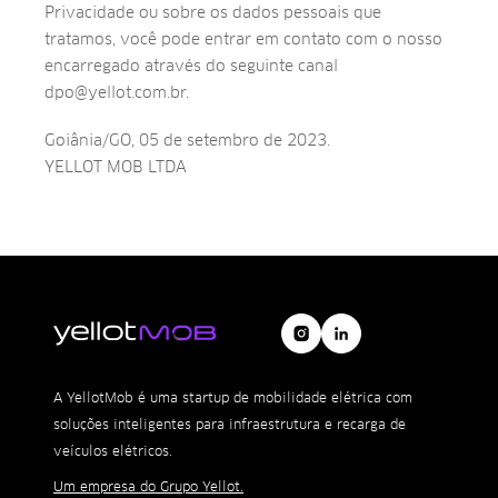
Privacidade ou sobre os dados pessoais que
tratamos, você pode entrar em contato com o nosso
encarregado através do seguinte canal
dpo@yellot.com.br.
Goiânia/GO, 05 de setembro de 2023.
YELLOT MOB LTDA
A YellotMob é uma startup de mobilidade elétrica com
soluções inteligentes para infraestrutura e recarga de
veículos elétricos.
Um empresa do Grupo Yellot.